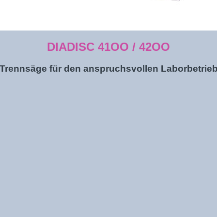
DIADISC 41OO / 42OO
Trennsäge für den anspruchsvollen Laborbetrie